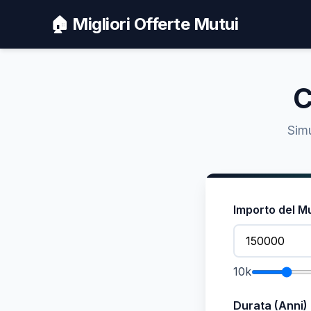
🏠 Migliori Offerte Mutui
C
Simu
Importo del M
10k
Durata (Anni)