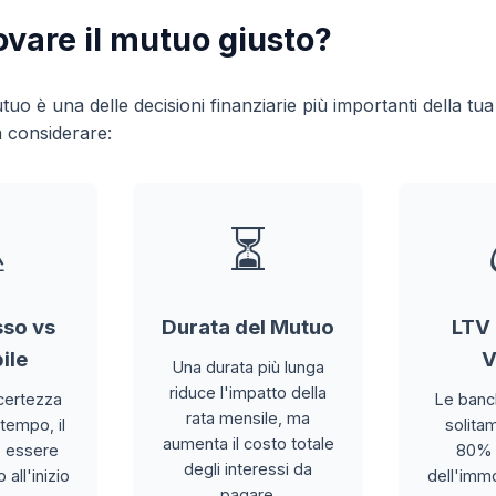
vare il mutuo giusto?
tuo è una delle decisioni finanziarie più importanti della tua
a considerare:

⏳
sso vs
Durata del Mutuo
LTV 
ile
V
Una durata più lunga
riduce l'impatto della
 certezza
Le banc
rata mensile, ma
 tempo, il
solitam
aumenta il costo totale
ò essere
80% 
degli interessi da
all'inizio
dell'immo
pagare.