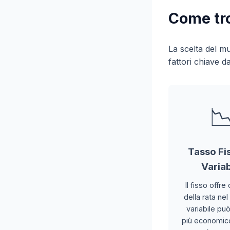
Come tro
La scelta del mu
fattori chiave d

Tasso Fi
Variab
Il fisso offre
della rata nel
variabile pu
più economico 