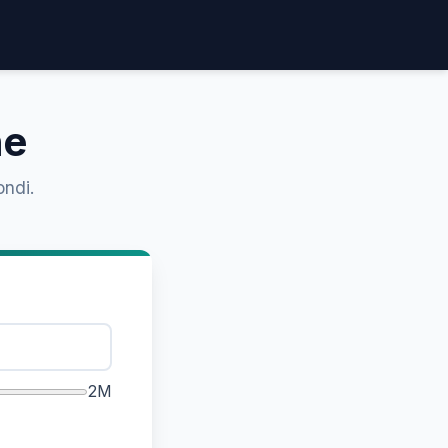
ne
ondi.
2M